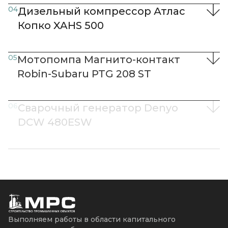
04
Дизельный компрессор Атлас
Копко XAHS 500
05
Мотопомпа Магнито-контакт
Robin-Subaru PTG 208 ST
06
Сварочный генератор Denyo
DCW 480ESW
Выполняем работы в области капитального