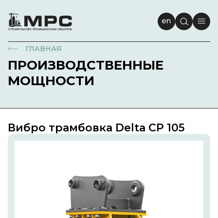
02
Проекты
03
Направления
ГЛАВНАЯ
04
Карьера
ПРОИЗВОДСТВЕННЫЕ
МОЩНОСТИ
05
Закупки
06
Новости
Вибро трамбовка Delta CP 105
07
Контакты