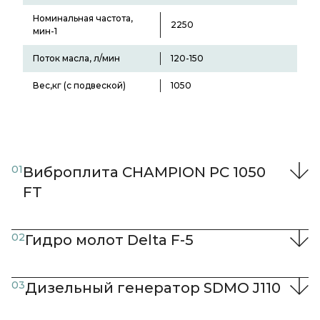
Номинальная частота,
2250
мин-1
Поток масла, л/мин
120-150
Вес,кг (с подвеской)
1050
01
Виброплита CHAMPION PC 1050
FT
02
Гидро молот Delta F-5
03
Дизельный генератор SDMO J110