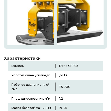
Характеристики
Модель
Delta CP 105
Уплотняющее усилие,тс
до 13
Рабочее давление, кгс/
115-230
см3
Площадь основания, м*м
1,2
Масса базовой машины,т
19-25